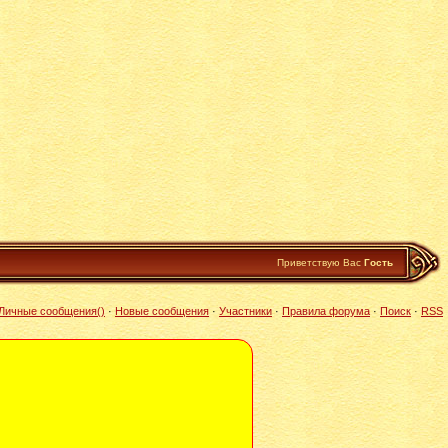
Приветствую Вас
Гость
Личные сообщения
()
·
Новые сообщения
·
Участники
·
Правила форума
·
Поиск
·
RSS