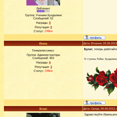
Лейтенант
Группа: Ученики Кундалини
Сообщений:
52
Награды:
0
Репутация:
0
Статус:
Offline
Ирина
Дата: Вторник, 05.06.201
Булат
, теперь работайт
Генералиссимус
Группа: Администраторы
Сообщений:
463
IV ступень Рейки, Кундалини
Награды:
6
Репутация:
3
Статус:
Offline
Булат
Дата: Среда, 06.06.2012,
Здравствуйте Ирина,мож