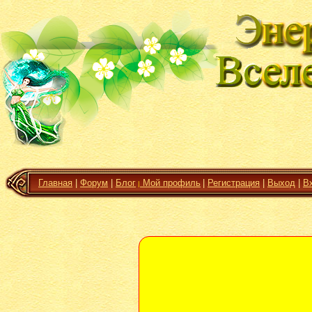
Главная
|
Форум
|
Блог
Мой профиль
|
Регистрация
|
Выход
|
В
|