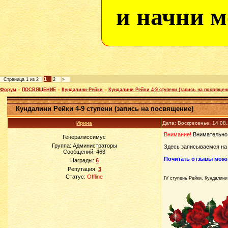
и начни м
1
Страница
1
из
2
2
»
Форум
»
ПОСВЯЩЕНИЕ
»
Кундалини-Рейки
»
Кундалини Рейки 4-9 ступени (запись на посвящен
Кундалини Рейки 4-9 ступени (запись на посвящение)
Ирина
Дата: Воскресенье, 14.08
Внимание!
Внимательно
Генералиссимус
Группа: Администраторы
Здесь записываемся на 
Сообщений:
463
Почитать отзывы мо
Награды:
6
Репутация:
3
Статус:
Offline
IV ступень Рейки, Кундалини