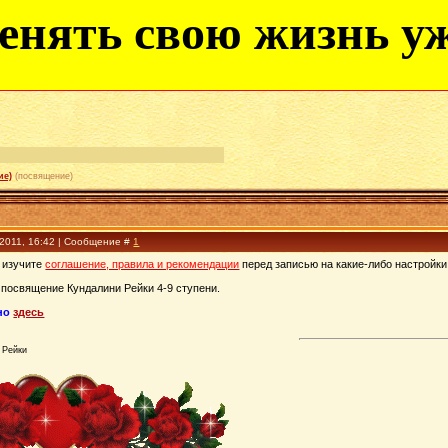
енять свою жизнь уж
ие)
(посвящение)
.2011, 16:42 | Сообщение #
1
 изучите
соглашение, правила и рекомендации
перед записью на какие-либо настройки
посвящение Кундалини Рейки 4-9 ступени.
жно
здесь
 Рейки