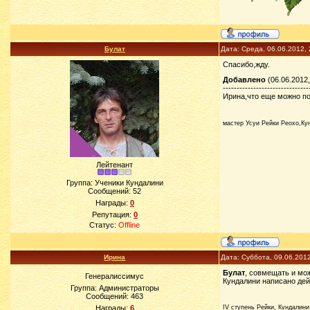
Булат
Дата: Среда, 06.06.2012,
Спасибо,жду.
Добавлено
(06.06.2012,
-------------------------------
Ирина,что еще можно п
мастер Усуи Рейки Реохо,Ку
Лейтенант
Группа: Ученики Кундалини
Сообщений:
52
Награды:
0
Репутация:
0
Статус:
Offline
Ирина
Дата: Суббота, 09.06.201
Булат
, совмещать и мо
Генералиссимус
Кундалини написано дей
Группа: Администраторы
Сообщений:
463
Награды:
6
IV ступень Рейки, Кундалини