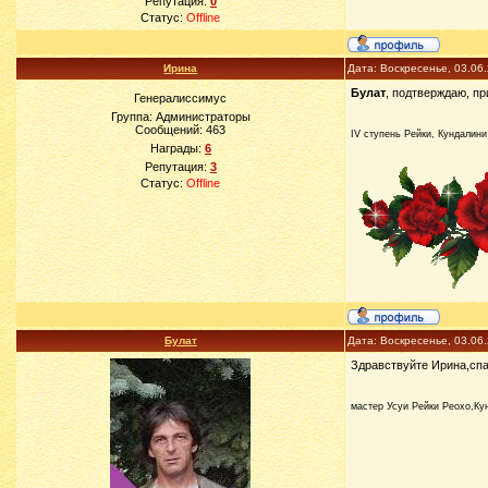
Репутация:
0
Статус:
Offline
Ирина
Дата: Воскресенье, 03.06
Булат
, подтверждаю, п
Генералиссимус
Группа: Администраторы
Сообщений:
463
IV ступень Рейки, Кундалини
Награды:
6
Репутация:
3
Статус:
Offline
Булат
Дата: Воскресенье, 03.06
Здравствуйте Ирина,спа
мастер Усуи Рейки Реохо,Ку