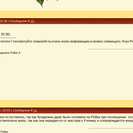
 20:36 | Сообщение #
10
 20:36)
--------------
очитать? посоветуйте пожалуйста,очень мало информации,и можно совмещать Усуи Ре
ндалини Рейки 9
2, 16:55 | Сообщение #
11
жно естественно, так как Кундалини даже было положено на Рейки при посвящении. эт
ствительно мало, так как она передается от мастера к Ученику и сопровождается ман
 Рейки