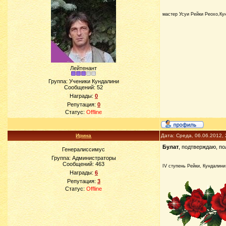
мастер Усуи Рейки Реохо,Ку
Лейтенант
Группа: Ученики Кундалини
Сообщений:
52
Награды:
0
Репутация:
0
Статус:
Offline
Ирина
Дата: Среда, 06.06.2012,
Булат
, подтверждаю, по
Генералиссимус
Группа: Администраторы
Сообщений:
463
IV ступень Рейки, Кундалини
Награды:
6
Репутация:
3
Статус:
Offline