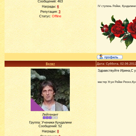
Сообщений:
463
Награды:
6
IV ступень Рейки, Кундалини
Репутация:
3
Статус:
Offline
Булат
Дата: Суббота, 02.06.201
Здравствуйте Ирина,С у
мастер Усуи Рейки Реохо,Ку
Лейтенант
Группа: Ученики Кундалини
Сообщений:
52
Награды:
0