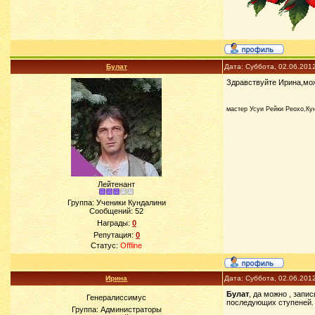
Булат
Дата: Суббота, 02.06.201
Здравствуйте Ирина,мож
мастер Усуи Рейки Реохо,Ку
Лейтенант
Группа: Ученики Кундалини
Сообщений:
52
Награды:
0
Репутация:
0
Статус:
Offline
Ирина
Дата: Суббота, 02.06.201
Булат
, да можно , запи
Генералиссимус
последующих ступеней.
Группа: Администраторы