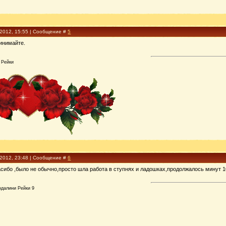
.2012, 15:55 | Сообщение #
5
ринимайте.
 Рейки
.2012, 23:48 | Сообщение #
6
сибо ,было не обычно,просто шла работа в ступнях и ладошках,продолжалось минут 1
ндалини Рейки 9